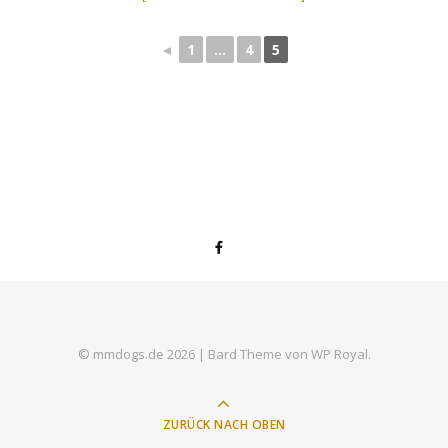
◄
1
...
4
5
© mmdogs.de 2026 |
Bard Theme von
WP Royal
.
ZURÜCK NACH OBEN