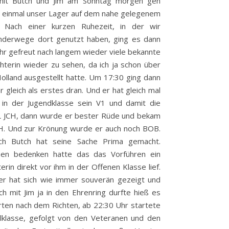
 mit Butch und Jim am Sonntag morgen gen
t einmal unser Lager auf dem nahe gelegenem
. Nach einer kurzen Ruhezeit, in der wir
nderwege dort genutzt haben, ging es dann
ehr gefreut nach langem wieder viele bekannte
hterin wieder zu sehen, da ich ja schon über
 Holland ausgestellt hatte. Um 17:30 ging dann
 gleich als erstes dran. Und er hat gleich mal
 in der Jugendklasse sein V1 und damit die
NL JCH, dann wurde er bester Rüde und bekam
CH. Und zur Krönung wurde er auch noch BOB.
uch Butch hat seine Sache Prima gemacht.
hen bedenken hatte das das Vorführen ein
rin direkt vor ihm in der Offenen Klasse lief.
 er hat sich wie immer souverän gezeigt und
h mit Jim ja in den Ehrenring durfte hieß es
rten nach dem Richten, ab 22:30 Uhr startete
lklasse, gefolgt von den Veteranen und den