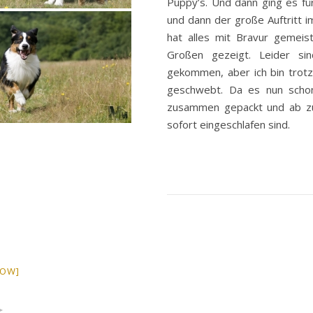
Puppy’s. Und dann ging es für
und dann der große Auftritt i
hat alles mit Bravur gemeis
Großen gezeigt. Leider si
gekommen, aber ich bin trot
geschwebt. Da es nun schon
zusammen gepackt und ab zum
sofort eingeschlafen sind.
HOW]
►