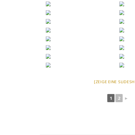
[ZEIGE EINE SLIDES
1
2
►