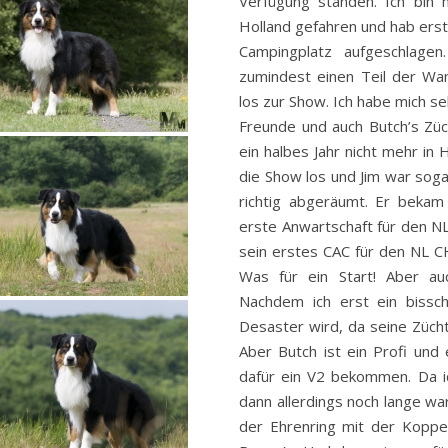
Verfügung standen. Ich bin
Holland gefahren und hab ers
Campingplatz aufgeschlagen
zumindest einen Teil der Wa
los zur Show. Ich habe mich s
Freunde und auch Butch’s Züc
ein halbes Jahr nicht mehr in
die Show los und Jim war sogar
richtig abgeräumt. Er bekam
erste Anwartschaft für den 
sein erstes CAC für den NL 
Was für ein Start! Aber a
Nachdem ich erst ein bissc
Desaster wird, da seine Züchte
Aber Butch ist ein Profi und
dafür ein V2 bekommen. Da ic
dann allerdings noch lange wa
der Ehrenring mit der Koppe