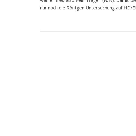
war er frei, also kein Träger (N/N). Damit bl
nur noch die Röntgen Untersuchung auf HD/E